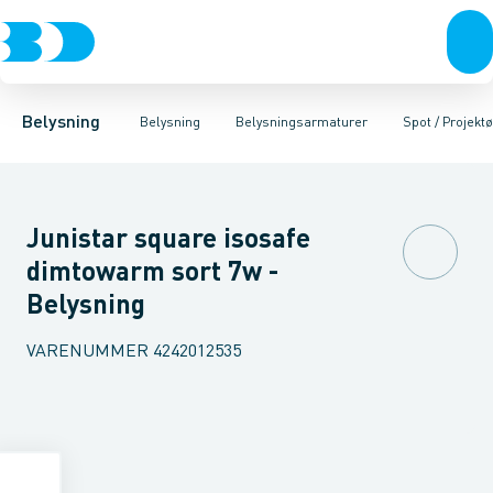
Belysning
Lyskilder
Pendler
Industriarmatur og halbelysning
Belysningsarmaturer
Lysstyring
Armaturer for vej og
Tilbehør til belysni
Belysning
Belysning
Belysningsarmaturer
Spot / Projektø
Junistar square isosafe
dimtowarm sort 7w -
Belysning
VARENUMMER
4242012535