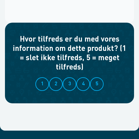
Hvor tilfreds er du med vores
information om dette produkt? (1
= slet ikke tilfreds, 5 = meget
tilfreds)
1
2
3
4
5