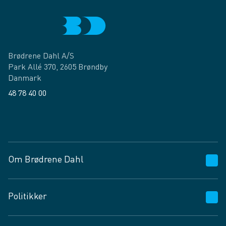
Brødrene Dahl A/S
Park Allé 370, 2605 Brøndby
Danmark
48 78 40 00
Facebook
LinkedIn
Om Brødrene Dahl
Kundeservice
Politikker
Vagttelefon 30 10 89 89
Spørgsmål og svar
Salgs- og leveringsbetingelser