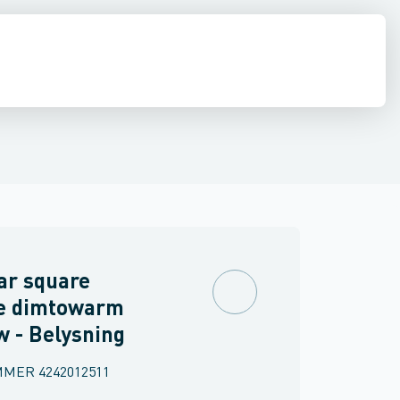
 væglampe
Spot / Projektør
Belysningspullert
Gulv- og bordlampe
P
ar square
fe dimtowarm
w - Belysning
MMER
4242012511