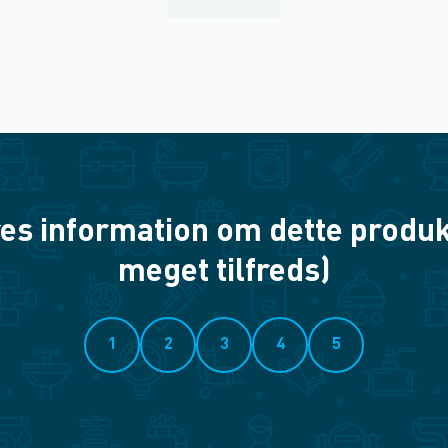
es information om dette produkt? 
meget tilfreds)
1
2
3
4
5