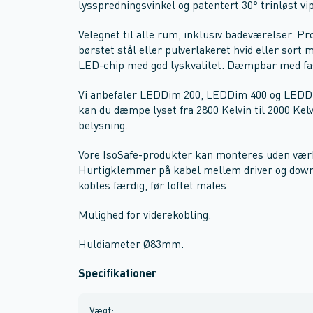
lysspredningsvinkel og patentert 30° trinløst vip 
Velegnet til alle rum, inklusiv badeværelser. Pr
børstet stål eller pulverlakeret hvid eller sort m
LED-chip med god lyskvalitet. Dæmpbar med 
Vi anbefaler LEDDim 200, LEDDim 400 og LED
kan du dæmpe lyset fra 2800 Kelvin til 2000 Ke
belysning.
Vore IsoSafe-produkter kan monteres uden værkt
Hurtigklemmer på kabel mellem driver og downli
kobles færdig, før loftet males.
Mulighed for viderekobling.
Huldiameter Ø83mm.
Specifikationer
Vægt
: