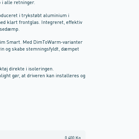
i alle retninger.
oduceret i trykstøbt aluminium i
ed klart frontglas. Integreret, effektiv
fasedæmp.
Dim Smart. Med DimToWarm-varianter
lvin og skabe stemningsfyldt, dæmpet
øj direkte i isoleringen.
ght gør, at driveren kan installeres og
0,400 Kg