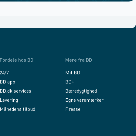
Fordele hos BD
Mere fra BD
24/7
Mit BD
BD app
BD+
BD.dk services
Bæredygtighed
Levering
Egne varemærker
Månedens tilbud
Presse