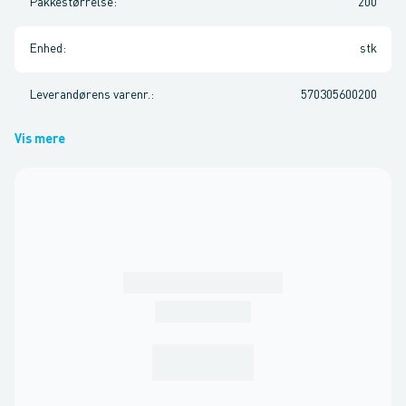
Pakkestørrelse
:
200
Enhed
:
stk
Leverandørens varenr.
:
570305600200
Vis mere