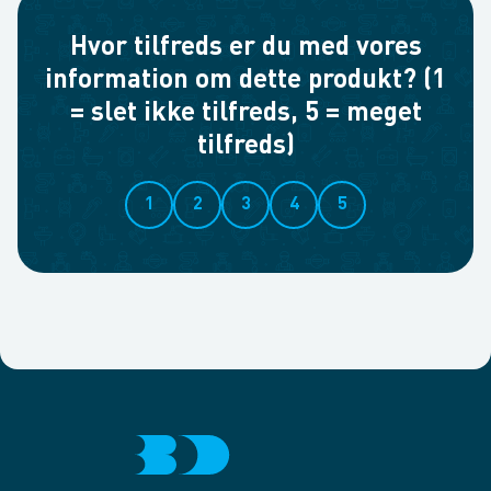
Hvor tilfreds er du med vores
information om dette produkt? (1
= slet ikke tilfreds, 5 = meget
tilfreds)
1
2
3
4
5