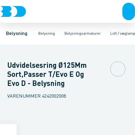
Belysning
Lyskilder
Pendler
Industriarmatur og halbelysning
Belysningsarmaturer
Lysstyring
Armaturer for vej og
Tilbehør til belysni
Belysning
Belysning
Belysningsarmaturer
Loft / væglam
Udvidelsesring Ø125Mm
Sort,Passer T/Evo E Og
Evo D - Belysning
VARENUMMER
4242002008