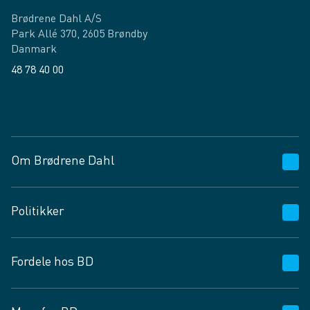
Brødrene Dahl A/S
Park Allé 370, 2605 Brøndby
Danmark
48 78 40 00
Facebook
LinkedIn
Om Brødrene Dahl
Kundeservice
Politikker
Vagttelefon 30 10 89 89
Spørgsmål og svar
Salgs- og leveringsbetingelser
Fordele hos BD
Job og karriere
Privatlivspolitik
Fødevarekontrolrapport
Cookies
24/7