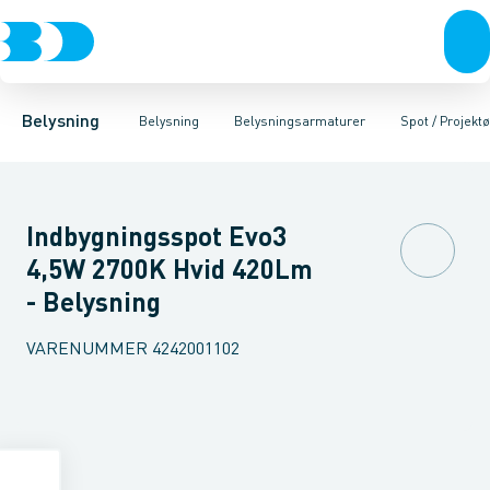
Belysning
Lyskilder
Pendler
Industriarmatur og halbelysning
Belysningsarmaturer
Lysstyring
Armaturer for vej og
Tilbehør til belysni
Belysning
Belysning
Belysningsarmaturer
Spot / Projektø
Indbygningsspot Evo3
4,5W 2700K Hvid 420Lm
- Belysning
VARENUMMER
4242001102