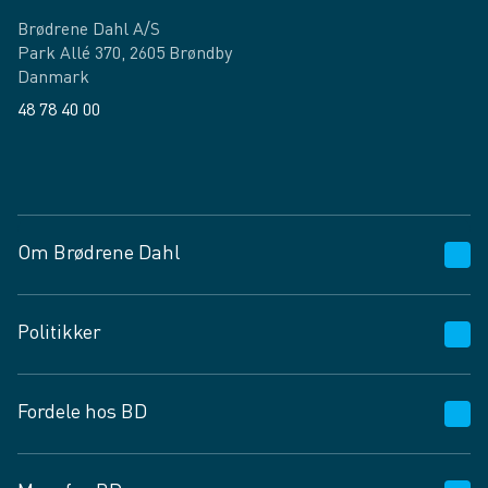
Brødrene Dahl A/S
Park Allé 370, 2605 Brøndby
Danmark
48 78 40 00
Facebook
LinkedIn
Om Brødrene Dahl
Kundeservice
Politikker
Vagttelefon 30 10 89 89
Spørgsmål og svar
Salgs- og leveringsbetingelser
Fordele hos BD
Job og karriere
Privatlivspolitik
Fødevarekontrolrapport
Cookies
24/7