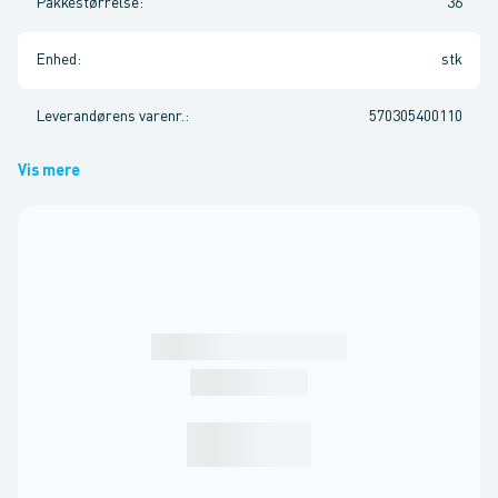
Pakkestørrelse
:
36
Enhed
:
stk
Leverandørens varenr.
:
570305400110
Vis mere