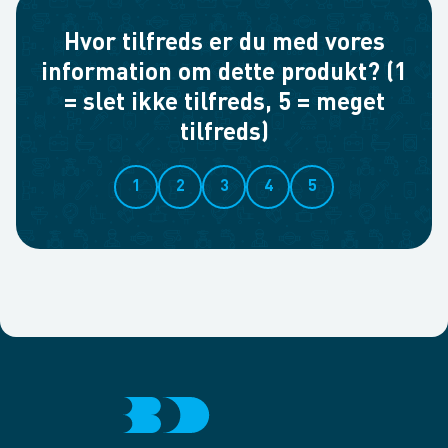
Hvor tilfreds er du med vores
information om dette produkt? (1
= slet ikke tilfreds, 5 = meget
tilfreds)
1
2
3
4
5