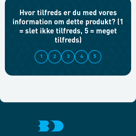
Hvor tilfreds er du med vores
information om dette produkt? (1
= slet ikke tilfreds, 5 = meget
tilfreds)
1
2
3
4
5