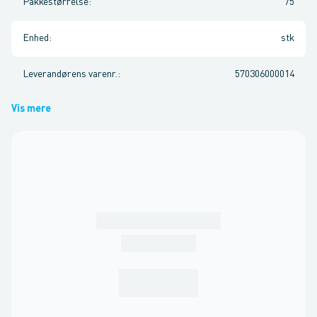
Pakkestørrelse
:
75
Enhed
:
stk
Leverandørens varenr.
:
570306000014
Vis mere