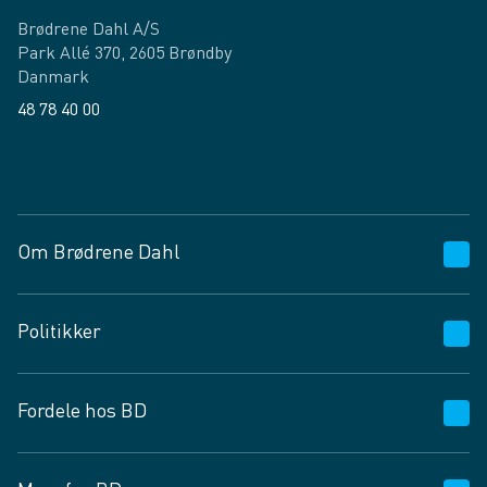
Brødrene Dahl A/S
Park Allé 370, 2605 Brøndby
Danmark
48 78 40 00
Facebook
LinkedIn
Om Brødrene Dahl
Kundeservice
Politikker
Vagttelefon 30 10 89 89
Spørgsmål og svar
Salgs- og leveringsbetingelser
Fordele hos BD
Job og karriere
Privatlivspolitik
Fødevarekontrolrapport
Cookies
24/7