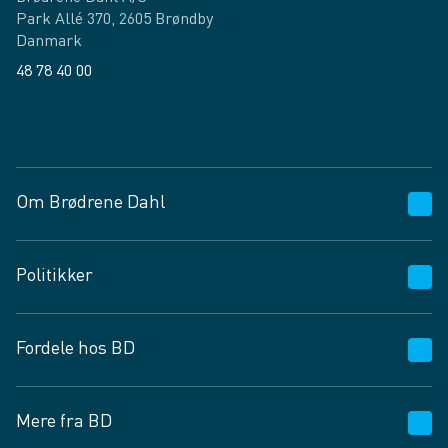
Park Allé 370, 2605 Brøndby
Danmark
48 78 40 00
Facebook
LinkedIn
Om Brødrene Dahl
Kundeservice
Politikker
Vagttelefon 30 10 89 89
Spørgsmål og svar
Salgs- og leveringsbetingelser
Fordele hos BD
Job og karriere
Privatlivspolitik
Fødevarekontrolrapport
Cookies
24/7
Mere fra BD
Vilkår og betingelser
BD app