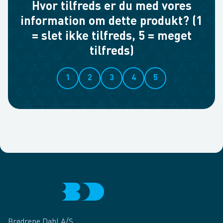
Hvor tilfreds er du med vores
information om dette produkt? (1
= slet ikke tilfreds, 5 = meget
tilfreds)
1
2
3
4
5
Brødrene Dahl A/S