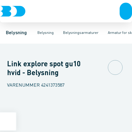
Belysning
Lyskilder
Pendler
Industriarmatur og halbelysning
Belysningsarmaturer
Lysstyring
Armaturer for vej og
Tilbehør til belysni
Belysning
Belysning
Belysningsarmaturer
Armatur for s
Link explore spot gu10
hvid - Belysning
VARENUMMER
4241373587