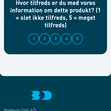
Hvor tilfreds er du med vores
information om dette produkt? (1
= slet ikke tilfreds, 5 = meget
tilfreds)
1
2
3
4
5
Brødrene Dahl A/S