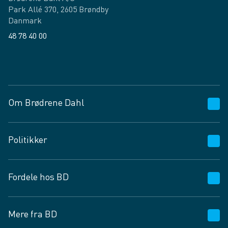
Park Allé 370, 2605 Brøndby
Danmark
48 78 40 00
Facebook
LinkedIn
Om Brødrene Dahl
Kundeservice
Politikker
Vagttelefon 30 10 89 89
Spørgsmål og svar
Salgs- og leveringsbetingelser
Fordele hos BD
Job og karriere
Privatlivspolitik
Fødevarekontrolrapport
Cookies
24/7
Mere fra BD
Vilkår og betingelser
BD app