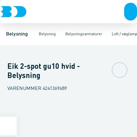
Belysning
Lyskilder
Pendler
Industriarmatur og halbelysning
Belysningsarmaturer
Lysstyring
Armaturer for vej og
Tilbehør til belysni
Belysning
Belysning
Belysningsarmaturer
Loft / væglam
Eik 2-spot gu10 hvid -
Belysning
VARENUMMER
4241369689