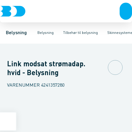
Belysning
Lyskilder
Skinnesystemer
Belysningsarmaturer
Bæreskinne for lysrørssystemer
Lysstyring
Tilbehør til belysni
Mekanisk ti
Belysning
Belysning
Tilbehør til belysning
Skinnesystem
Link modsat strømadap.
hvid - Belysning
VARENUMMER
4241357280