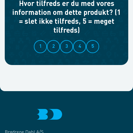
Hvor tilfreds er du med vores
information om dette produkt? (1
= slet ikke tilfreds, 5 = meget
tilfreds)
1
2
3
4
5
Brødrene Dahl A/S