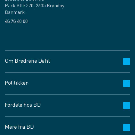
Park Allé 370, 2605 Brøndby
Danmark
48 78 40 00
Facebook
LinkedIn
Om Brødrene Dahl
Kundeservice
Politikker
Vagttelefon 30 10 89 89
Spørgsmål og svar
Salgs- og leveringsbetingelser
Fordele hos BD
Job og karriere
Privatlivspolitik
Fødevarekontrolrapport
Cookies
24/7
Mere fra BD
Vilkår og betingelser
BD app