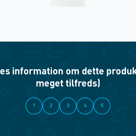
es information om dette produkt? 
meget tilfreds)
1
2
3
4
5