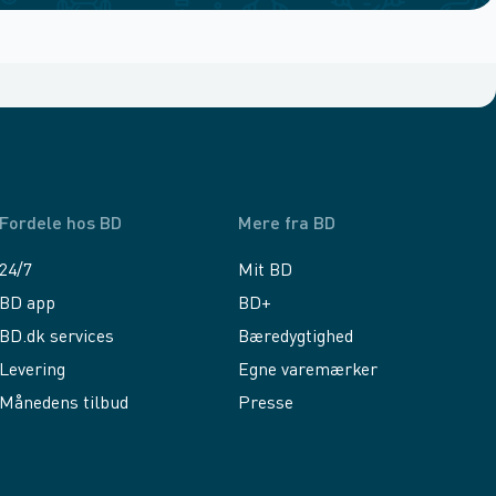
Fordele hos BD
Mere fra BD
24/7
Mit BD
BD app
BD+
BD.dk services
Bæredygtighed
Levering
Egne varemærker
Månedens tilbud
Presse