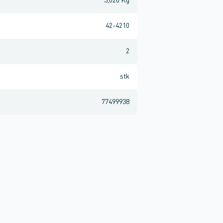
3,020 Kg
42-4210
2
stk
77499938