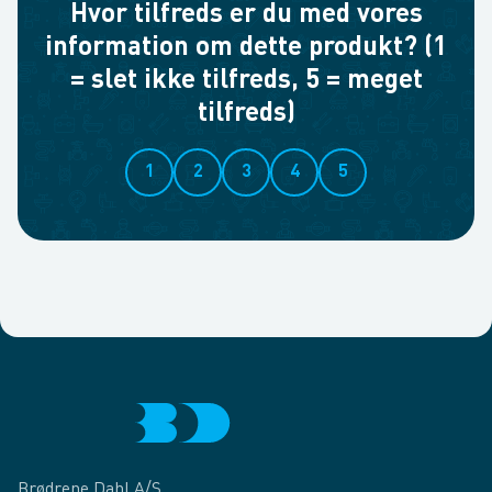
Hvor tilfreds er du med vores
information om dette produkt? (1
= slet ikke tilfreds, 5 = meget
tilfreds)
1
2
3
4
5
Brødrene Dahl A/S