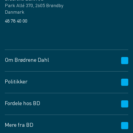
Park Allé 370, 2605 Brøndby
Danmark
48 78 40 00
Facebook
LinkedIn
Om Brødrene Dahl
Kundeservice
Politikker
Vagttelefon 30 10 89 89
Spørgsmål og svar
Salgs- og leveringsbetingelser
Fordele hos BD
Job og karriere
Privatlivspolitik
Fødevarekontrolrapport
Cookies
24/7
Mere fra BD
Vilkår og betingelser
BD app