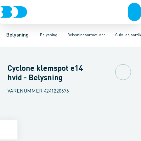
Belysning
Lyskilder
Pendler
Industriarmatur og halbelysning
Belysningsarmaturer
Lysstyring
Armaturer for vej og
Tilbehør til belysni
Belysning
Belysning
Belysningsarmaturer
Gulv- og bord
Cyclone klemspot e14
hvid - Belysning
VARENUMMER
4241220676