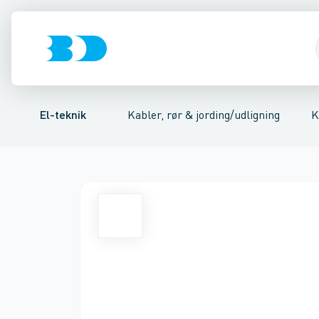
Afbrydere, stikkontakter & lampeudtag
Kabler/ledninger
Kobber kabler
Aluminiums kabler
Installationsrør/kabelbeskyttelsesrør
Kabel til fast installa
Forgreningsmate
El-teknik
Kabler, rør & jording/udligning
K