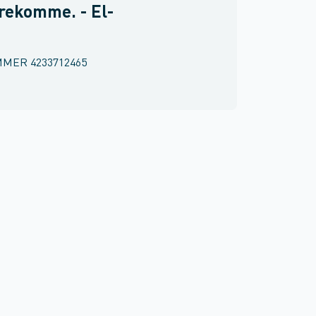
rekomme. - El-
MMER
4233712465