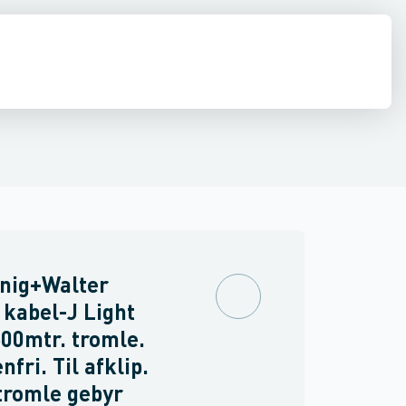
inne materiel
Fleksible kabler ˂ 1 kV
Føringsveje, kanaler & befæstelse
Fiberoptisk kabel
Koaxialkabel
Industri & autom
Data og k
nig+Walter
kabel-J Light
00mtr. tromle.
fri. Til afklip.
tromle gebyr