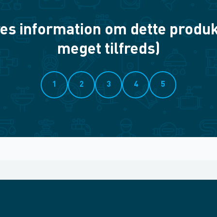
es information om dette produkt? 
meget tilfreds)
1
2
3
4
5