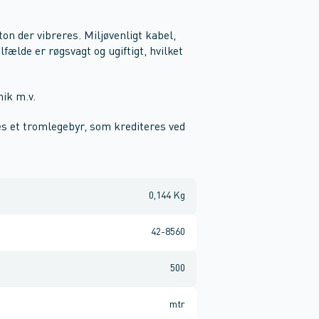
on der vibreres. Miljøvenligt kabel,
ælde er røgsvagt og ugiftigt, hvilket
nik m.v.
es et tromlegebyr, som krediteres ved
0,144 Kg
42-8560
500
mtr