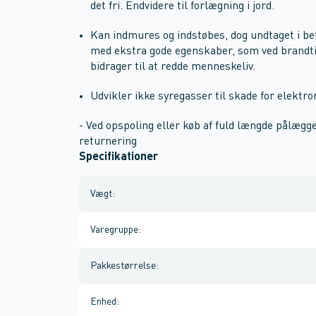
det fri. Endvidere til forlægning i jord.
Kan indmures og indstøbes, dog undtaget i bet
med ekstra gode egenskaber, som ved brandtilf
bidrager til at redde menneskeliv.
Udvikler ikke syregasser til skade for elektro
- Ved opspoling eller køb af fuld længde pålægg
returnering
Specifikationer
Vægt
:
Varegruppe
:
Pakkestørrelse
:
Enhed
: