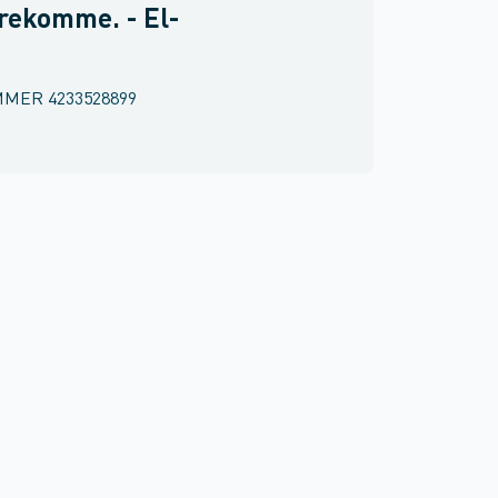
rekomme. - El-
MMER
4233528899