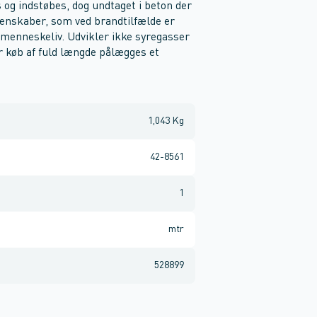
s og indstøbes, dog undtaget i beton der
genskaber, som ved brandtilfælde er
de menneskeliv. Udvikler ikke syregasser
er køb af fuld længde pålægges et
1,043 Kg
42-8561
1
mtr
528899