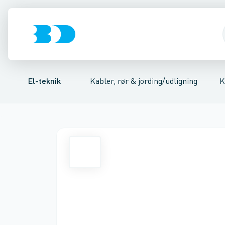
Afbrydere, stikkontakter & lampeudtag
Kabler/ledninger
Kobber kabler
Aluminiums kabler
Installationsrør/kabelbeskyttelsesrør
Kabel til fast installa
Forgreningsmate
El-teknik
Kabler, rør & jording/udligning
K