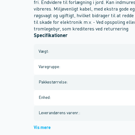
fri. Endvidere til forlægning i jord. Kan indmure
vibreres. Miljøvenligt kabel, med ekstra gode e
røgsvagt og ugiftigt, hvilket bidrager til at red
til skade for elektronik m.v. - Ved opspoling ell
tromlegebyr, som krediteres ved returnering
Specifikationer
Vægt
:
Varegruppe
:
Pakkestørrelse
:
Enhed
:
Leverandørens varenr.
:
Vis mere