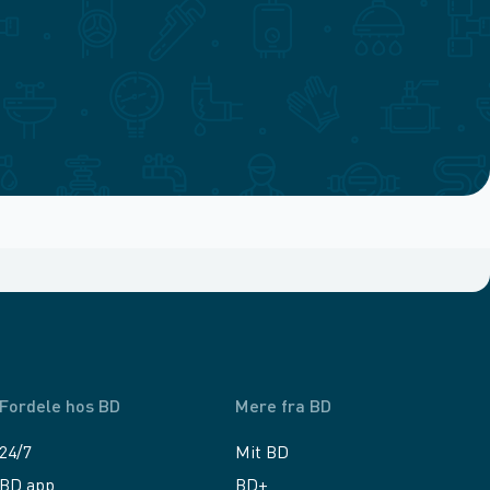
Fordele hos BD
Mere fra BD
24/7
Mit BD
BD app
BD+