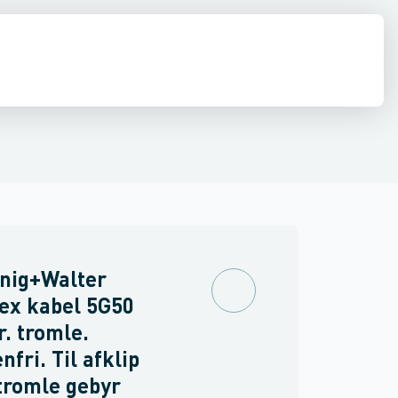
inne materiel
Fleksible kabler ˂ 1 kV
Føringsveje, kanaler & befæstelse
Fiberoptisk kabel
Koaxialkabel
Industri & autom
Data og k
nig+Walter
ex kabel 5G50
. tromle.
nfri. Til afklip
tromle gebyr