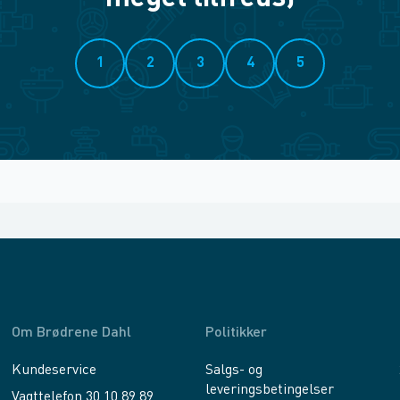
1
2
3
4
5
Om Brødrene Dahl
Politikker
Kundeservice
Salgs- og
leveringsbetingelser
Vagttelefon 30 10 89 89