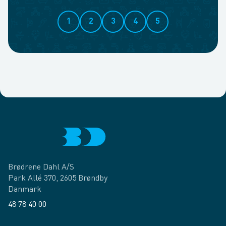
1
2
3
4
5
Brødrene Dahl A/S
Park Allé 370, 2605 Brøndby
Danmark
48 78 40 00