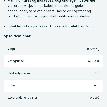
Kan indmures og indstøbes, dog undtaget i beton der
vibreres. Miljøvenligt kabel, med ekstra gode
egenskaber, som ved brandtilfælde er røgsvagt og
ugiftigt, hvilket bidrager til at redde menneskeliv.
Udvikler ikke syregasser til skade for elektronik m.v.
Specifikationer
Vægt
:
0,329 Kg
Varegruppe
:
42-0534
Pakkestørrelse
:
250
Enhed
:
mtr
Leverandørens varenr.
:
548866