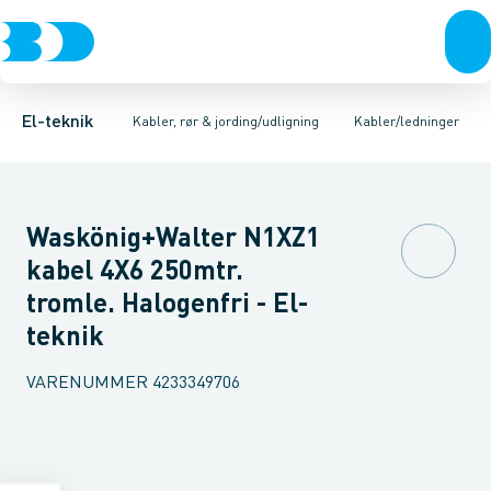
Afbrydere, stikkontakter & lampeudtag
Kabler/ledninger
Kobber kabler
Aluminiums kabler
Installationsrør/kabelbeskyttelsesrør
Kabel til fast installation 
Forgreningsmateriel
Jordi
K
El-teknik
Kabler, rør & jording/udligning
Kabler/ledninger
Waskönig+Walter N1XZ1
kabel 4X6 250mtr.
tromle. Halogenfri - El-
teknik
VARENUMMER
4233349706