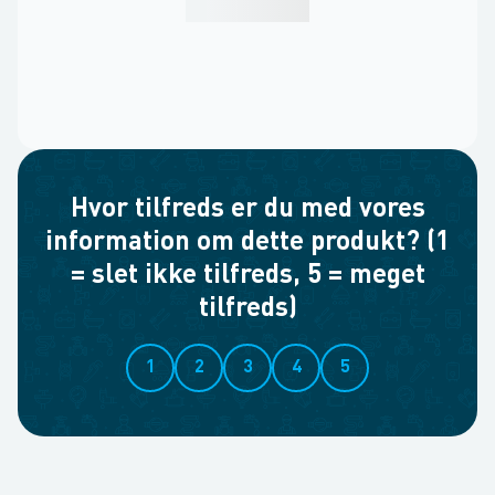
Hvor tilfreds er du med vores
information om dette produkt? (1
= slet ikke tilfreds, 5 = meget
tilfreds)
1
2
3
4
5