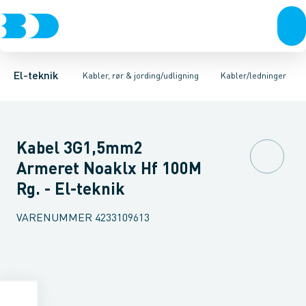
Afbrydere, stikkontakter & lampeudtag
Kabler/ledninger
Kobber kabler
Aluminiums kabler
Installationsrør/kabelbeskyttelsesrør
Kabel til fast installation 
Forgreningsmateriel
Jordi
K
El-teknik
Kabler, rør & jording/udligning
Kabler/ledninger
Kabel 3G1,5mm2
Armeret Noaklx Hf 100M
Rg. - El-teknik
VARENUMMER
4233109613