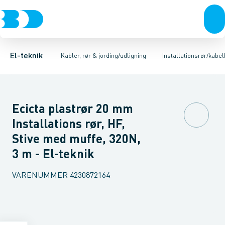
Afbrydere, stikkontakter & lampeudtag
Kabler/ledninger
Kabelendehætte
Installationsrør plast
Installationsrør/kabelbeskyttelsesrør
Installationsrør metal
Forgreningsmateriel
Jordi
K
El-teknik
Kabler, rør & jording/udligning
Installationsrør/kabe
Ecicta plastrør 20 mm
Installations rør, HF,
Stive med muffe, 320N,
3 m - El-teknik
VARENUMMER
4230872164