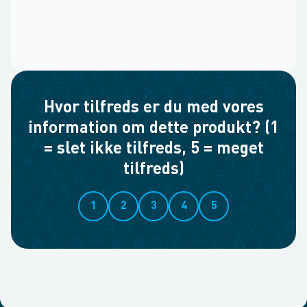
Hvor tilfreds er du med vores
information om dette produkt? (1
= slet ikke tilfreds, 5 = meget
tilfreds)
1
2
3
4
5