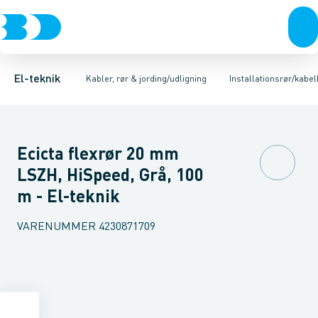
Afbrydere, stikkontakter & lampeudtag
Kabler/ledninger
Kabelendehætte
Installationsrør plast
Installationsrør/kabelbeskyttelsesrør
Installationsrør metal
Forgreningsmateriel
Jordi
K
El-teknik
Kabler, rør & jording/udligning
Installationsrør/kabe
Ecicta flexrør 20 mm
LSZH, HiSpeed, Grå, 100
m - El-teknik
VARENUMMER
4230871709