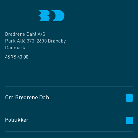
Brødrene Dahl A/S
Park Allé 370, 2605 Brøndby
Danmark
48 78 40 00
Facebook
LinkedIn
Om Brødrene Dahl
Kundeservice
Politikker
Vagttelefon 30 10 89 89
Spørgsmål og svar
Salgs- og leveringsbetingelser