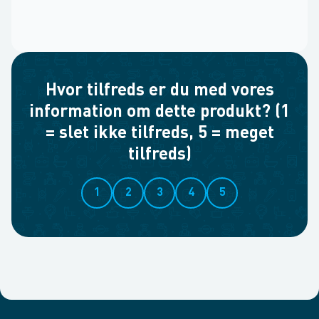
Hvor tilfreds er du med vores
information om dette produkt? (1
= slet ikke tilfreds, 5 = meget
tilfreds)
1
2
3
4
5