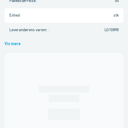
Pakkestørrelse
:
50
Enhed
:
stk
Leverandørens varenr.
:
LG10890
Vis mere