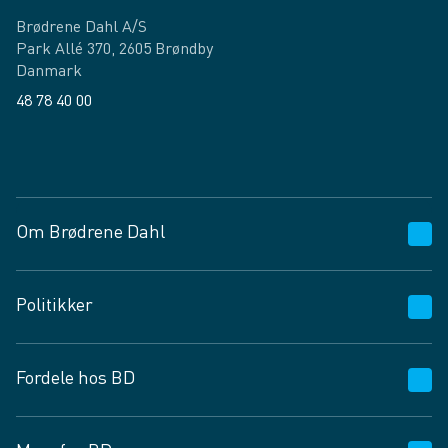
Brødrene Dahl A/S
Park Allé 370, 2605 Brøndby
Danmark
48 78 40 00
Facebook
LinkedIn
Om Brødrene Dahl
Kundeservice
Politikker
Vagttelefon 30 10 89 89
Spørgsmål og svar
Salgs- og leveringsbetingelser
Fordele hos BD
Job og karriere
Privatlivspolitik
Fødevarekontrolrapport
Cookies
24/7