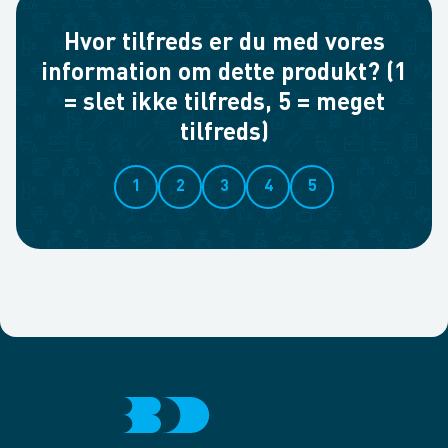
Hvor tilfreds er du med vores
information om dette produkt? (1
= slet ikke tilfreds, 5 = meget
tilfreds)
1
2
3
4
5