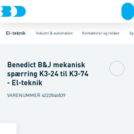
Afbrydere, stikkontakter & lampeudtag
Industristiksystemer
Elektronisk overstrømsrelæ
Frekvensomformere og softstartere
Motorstart kombination
Forgreningsmateriel
Kondens
DIN
K
El-teknik
Industri & automation
Kontaktorer og relæer
Sp
Benedict B&J mekanisk
spærring K3-24 til K3-74
- El-teknik
VARENUMMER
4222846839