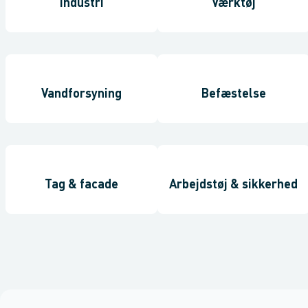
Industri
Værktøj
Vandforsyning
Befæstelse
Tag & facade
Arbejdstøj & sikkerhed