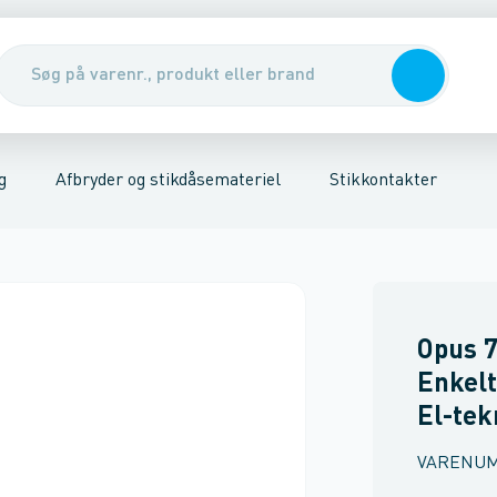
er
riel
Udendørs stikkontakter
Kabler, rør & jording/udligning
Stikkontakter
Tavler, kabelskabe & DIN-sk
Trykknap
Afdækningsr
g
Afbryder og stikdåsemateriel
Stikkontakter
Opus 7
Enkelt
El-tek
VARENU