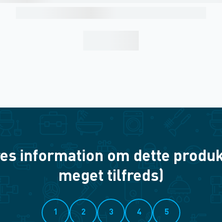
es information om dette produkt? 
meget tilfreds)
1
2
3
4
5