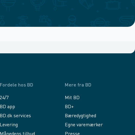
Fordele hos BD
Mere fra BD
24/7
Mit BD
BD app
BD+
BD.dk services
Bæredygtighed
Levering
Egne varemærker
Månedens tilbud
Presse