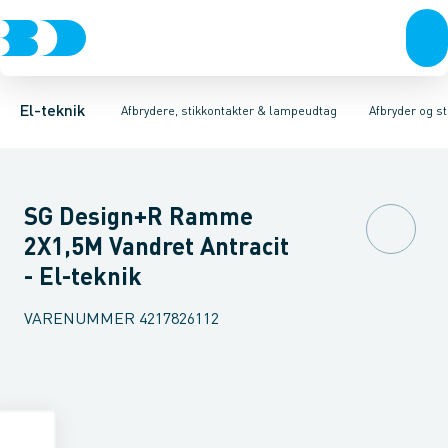
Afbrydere, stikkontakter & lampeudtag
Afbryder og stikdåsemateriel
Afbryder og stikkontakt kombination
Installationsafbryder
Forgreningsmateriel
Ude
K
El-teknik
Afbrydere, stikkontakter & lampeudtag
Afbryder og s
SG Design+R Ramme
2X1,5M Vandret Antracit
- El-teknik
VARENUMMER
4217826112