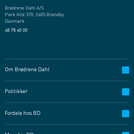
Brødrene Dahl A/S
Park Allé 370, 2605 Brøndby
Danmark
48 78 40 00
Facebook
LinkedIn
Om Brødrene Dahl
Kundeservice
Politikker
Vagttelefon 30 10 89 89
Spørgsmål og svar
Salgs- og leveringsbetingelser
Fordele hos BD
Job og karriere
Privatlivspolitik
Fødevarekontrolrapport
Cookies
24/7