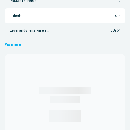
Pakkestørrelse
:
10
Enhed
:
stk
Leverandørens varenr.
:
58261
Vis mere