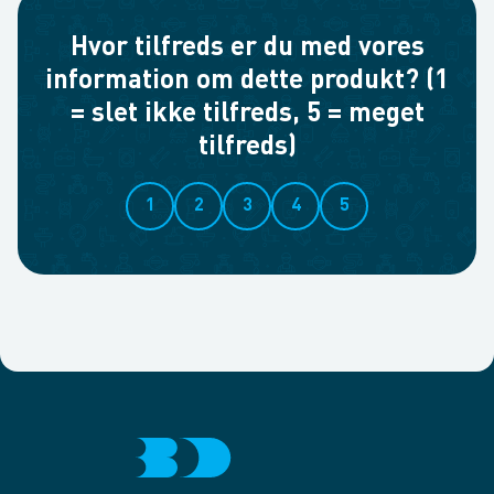
Hvor tilfreds er du med vores
information om dette produkt? (1
= slet ikke tilfreds, 5 = meget
tilfreds)
1
2
3
4
5