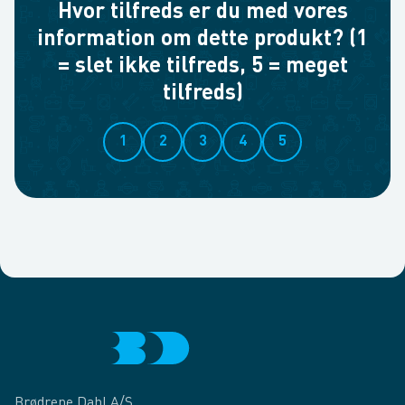
Hvor tilfreds er du med vores
information om dette produkt? (1
= slet ikke tilfreds, 5 = meget
tilfreds)
1
2
3
4
5
Brødrene Dahl A/S