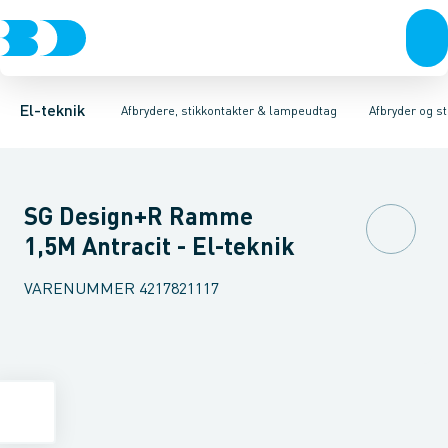
Afbrydere, stikkontakter & lampeudtag
Afbryder og stikdåsemateriel
Afbryder og stikkontakt kombination
Installationsafbryder
Forgreningsmateriel
Ude
K
El-teknik
Afbrydere, stikkontakter & lampeudtag
Afbryder og s
SG Design+R Ramme
1,5M Antracit - El-teknik
VARENUMMER
4217821117