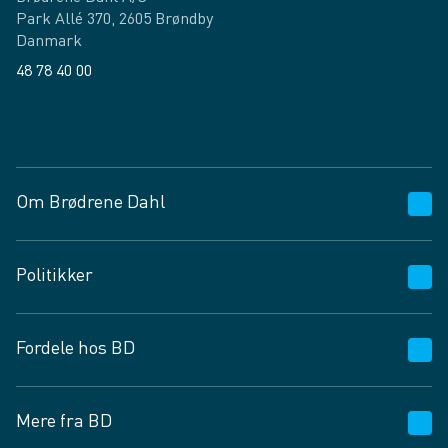
Park Allé 370, 2605 Brøndby
Danmark
48 78 40 00
Facebook
LinkedIn
Om Brødrene Dahl
Kundeservice
Politikker
Vagttelefon 30 10 89 89
Spørgsmål og svar
Salgs- og leveringsbetingelser
Fordele hos BD
Job og karriere
Privatlivspolitik
Fødevarekontrolrapport
Cookies
24/7
Mere fra BD
Vilkår og betingelser
BD app