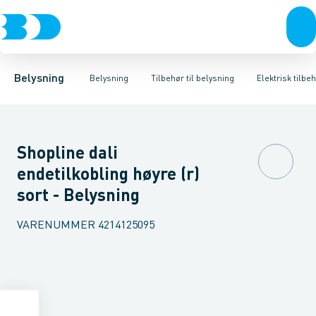
Belysning
Lyskilder
Skinnesystemer
Belysningsarmaturer
Bæreskinne for lysrørssystemer
Lysstyring
Tilbehør til belysni
Mekanisk ti
Belysning
Belysning
Tilbehør til belysning
Elektrisk tilbe
Shopline dali
endetilkobling høyre (r)
sort - Belysning
VARENUMMER
4214125095