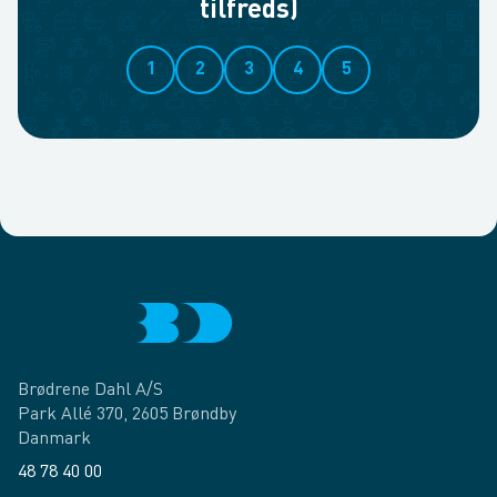
tilfreds)
1
2
3
4
5
Brødrene Dahl A/S
Park Allé 370, 2605 Brøndby
Danmark
48 78 40 00