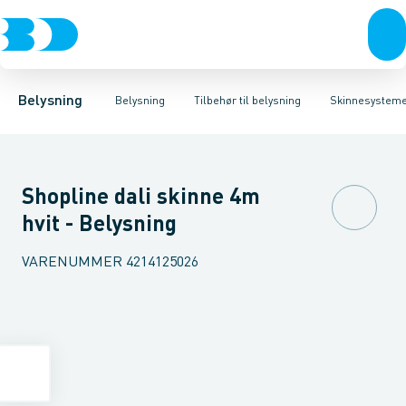
Belysning
Lyskilder
Skinnesystemer
Belysningsarmaturer
Bæreskinne for lysrørssystemer
Lysstyring
Tilbehør til belysni
Mekanisk ti
Belysning
Belysning
Tilbehør til belysning
Skinnesystem
Shopline dali skinne 4m
hvit - Belysning
VARENUMMER
4214125026