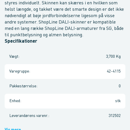
styres individuelt. Skinnen kan skæres i en hvilken som
helst længde, og takket være det smarte design er det ikke
nødvendigt at bøje jordforbindelserne ligesom på visse
andre systemer. ShopLine DALI-skinner er kompatible
med en lang række ShopLine DALI-armaturer fra SG, både
til punktbelysning og almen belysning.
Specifikationer
Vægt
:
3,700 Kg
Varegruppe
:
42-4115
Pakkestørrelse
:
0
Enhed
:
stk
Leverandørens varenr.
:
312502