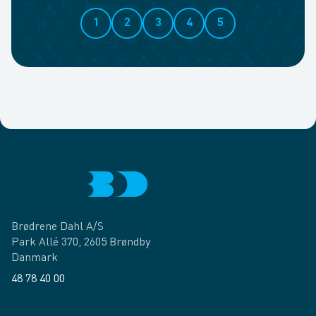
1
2
3
4
5
Brødrene Dahl A/S
Park Allé 370, 2605 Brøndby
Danmark
48 78 40 00