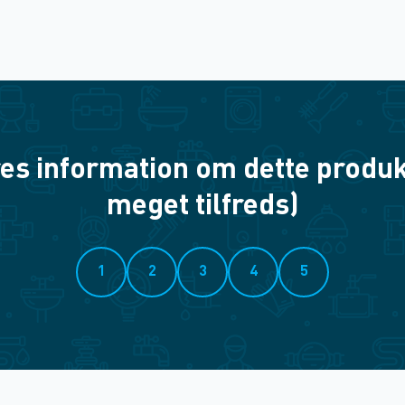
es information om dette produkt? 
meget tilfreds)
1
2
3
4
5