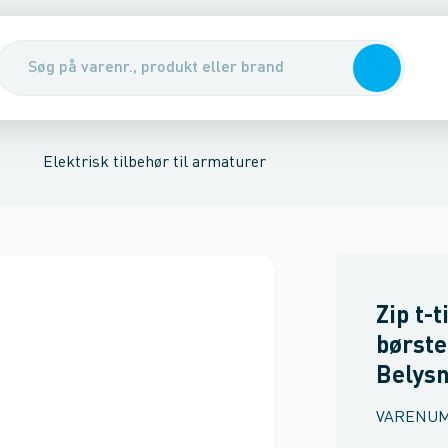
lysning
sk tilbehør til armaturer
Tilbehør til LED Bånd
Lysteknisk tilbeh
Elektrisk tilbehør til armaturer
Zip t-t
børstet
Belysn
VARENU