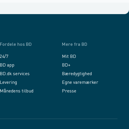
Fordele hos BD
Mere fra BD
24/7
Mit BD
BD app
BD+
BD.dk services
Bæredygtighed
Levering
Egne varemærker
Månedens tilbud
Presse