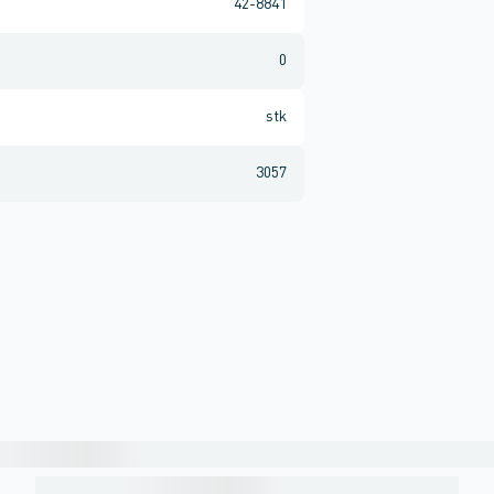
42-8841
0
stk
3057