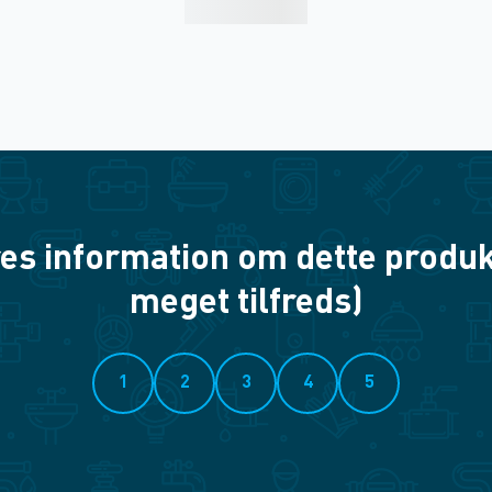
es information om dette produkt? 
meget tilfreds)
1
2
3
4
5