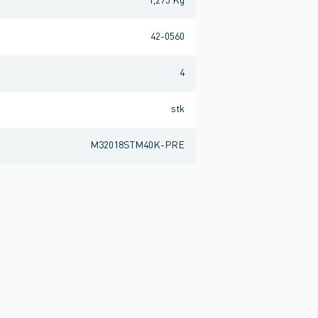
1,275 Kg
42-0560
4
stk
M32018STM40K-PRE