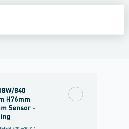
 væglampe
Spot / Projektør
Belysningspullert
Gulv- og bordlampe
P
18W/840
Lm H76mm
m Sensor -
ing