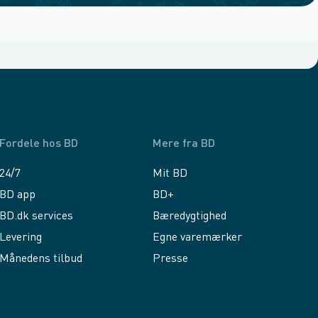
Fordele hos BD
Mere fra BD
24/7
Mit BD
BD app
BD+
BD.dk services
Bæredygtighed
Levering
Egne varemærker
Månedens tilbud
Presse