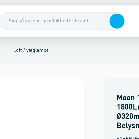
ej og gade
lysning
Nedgravningsarmatur
Grundarmatur
LED bånd
Loft /
Loft / væglampe
Moon 
1800
Ø320m
Belysn