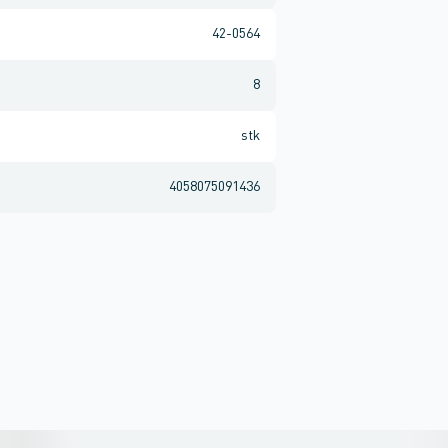
42-0564
8
stk
4058075091436