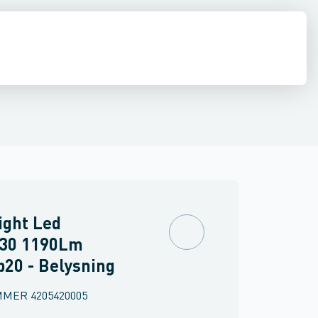
 væglampe
Spot / Projektør
Belysningspullert
Gulv- og bordlampe
P
ight Led
30 1190Lm
p20 - Belysning
MMER
4205420005