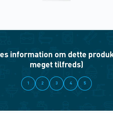
es information om dette produkt? 
meget tilfreds)
1
2
3
4
5