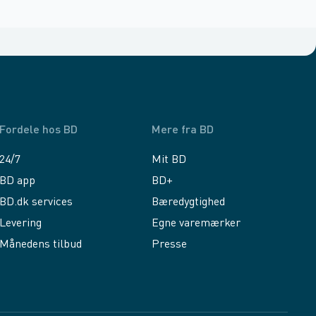
Fordele hos BD
Mere fra BD
24/7
Mit BD
BD app
BD+
BD.dk services
Bæredygtighed
Levering
Egne varemærker
Månedens tilbud
Presse