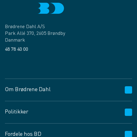
Brødrene Dahl A/S
Park Allé 370, 2605 Brøndby
Danmark
48 78 40 00
Facebook
LinkedIn
Om Brødrene Dahl
Kundeservice
Politikker
Vagttelefon 30 10 89 89
Spørgsmål og svar
Salgs- og leveringsbetingelser
Fordele hos BD
Job og karriere