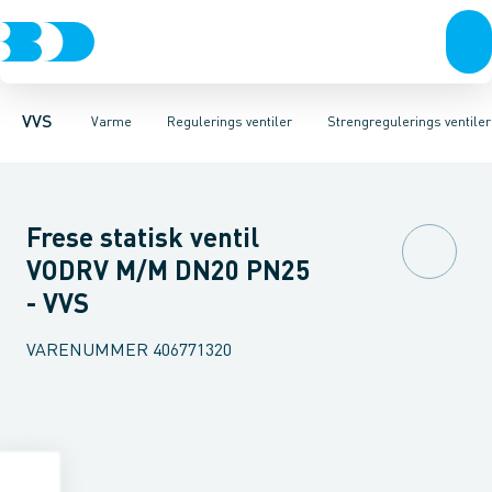
Rør & fittings
Radiatorer
Temperatur ventiler
Radiatorfittings & tilbehør
Pressfittings & rør
Strengregulerings ventiler
Kuglehaner & ventiler
Gulvvarme & tilbehør
Trykdifferens 
Afløb 
Re
VVS
Varme
Regulerings ventiler
Strengregulerings ventiler
Frese statisk ventil
VODRV M/M DN20 PN25
- VVS
VARENUMMER
406771320