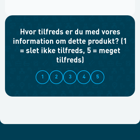
Hvor tilfreds er du med vores
information om dette produkt? (1
= slet ikke tilfreds, 5 = meget
tilfreds)
1
2
3
4
5