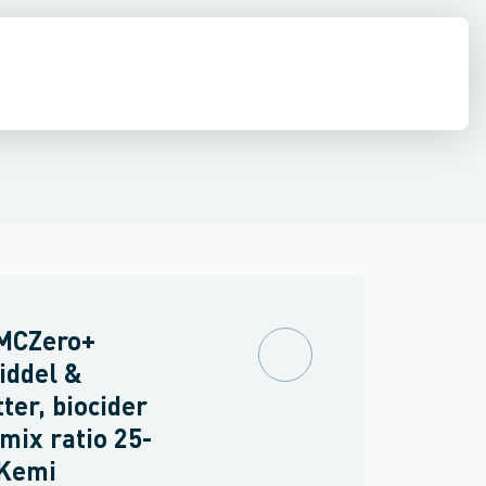
mi
Renseservietter, sæbe & håndrens
Øvrig kemi
MCZero+
iddel &
ter, biocider
 mix ratio 25-
 Kemi