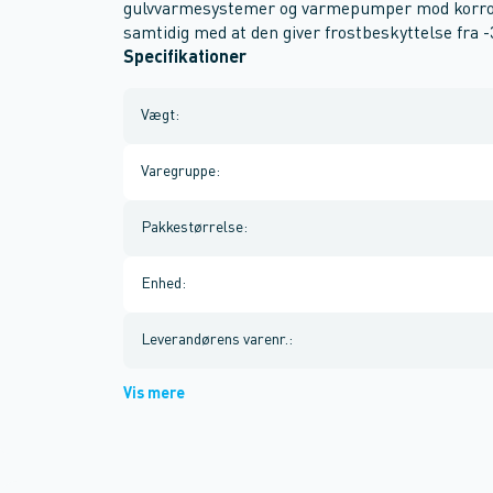
gulvvarmesystemer og varmepumper mod korrosi
samtidig med at den giver frostbeskyttelse fra -3
Specifikationer
Vægt
:
Varegruppe
:
Pakkestørrelse
:
Enhed
:
Leverandørens varenr.
:
Vis mere