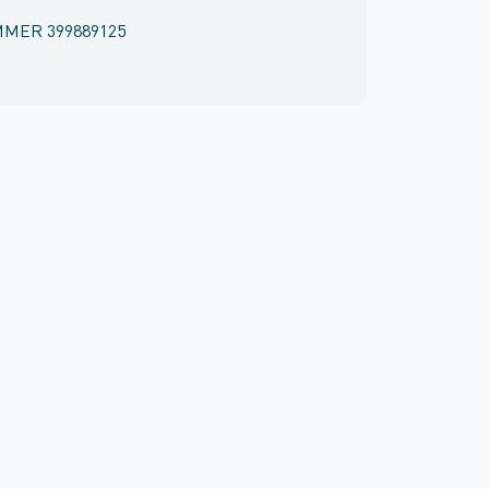
MMER
399889125