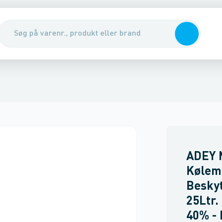
dler
lt & grus
Lodde- & svejsekemi
Kemi til bilen
Benzin
Maling & spartelmasse
Øvrigt kemi
Rengøring & ke
ADEY 
Kølem
Beskyt
25Ltr.
40% -