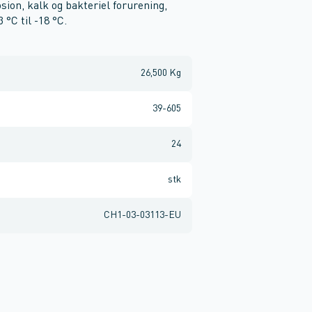
on, kalk og bakteriel forurening,
 °C til -18 °C.
26,500 Kg
39-605
24
stk
CH1-03-03113-EU