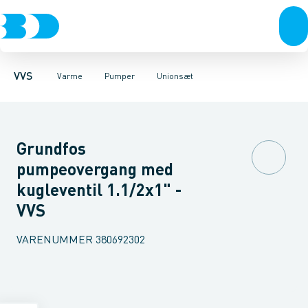
Rør & fittings
Radiatorer
Pumper til brugsvand
Radiatorfittings & tilbehør
Pressfittings & rør
Pumper til varme
Kuglehaner & ventiler
Gulvvarme & tilbehør
Kælder & grundvand
Afløb 
Re
VVS
Varme
Pumper
Unionsæt
Grundfos
pumpeovergang med
kugleventil 1.1/2x1" -
VVS
VARENUMMER
380692302