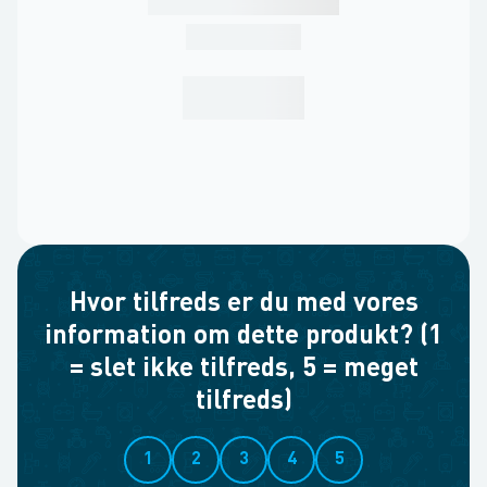
Hvor tilfreds er du med vores
information om dette produkt? (1
= slet ikke tilfreds, 5 = meget
tilfreds)
1
2
3
4
5