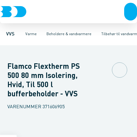
Rør & fittings
Radiatorer
Varmtvandsbeholdere
Radiatorfittings & tilbehør
Pressfittings & rør
El Vandvarmere
Kuglehaner & ventiler
Gulvvarme & tilbehør
Tilbehør til vandvarme
Afløb 
Re
VVS
Varme
Beholdere & vandvarmere
Tilbehør til vandvar
Flamco Flextherm PS
500 80 mm Isolering,
Hvid, Til 500 l
bufferbeholder - VVS
VARENUMMER
371606905