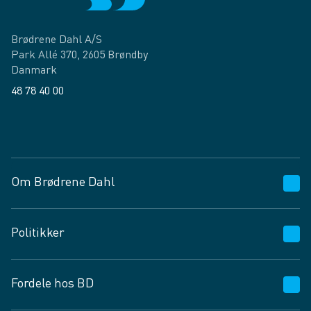
Brødrene Dahl A/S
Park Allé 370, 2605 Brøndby
Danmark
48 78 40 00
Facebook
LinkedIn
Om Brødrene Dahl
Kundeservice
Politikker
Vagttelefon 30 10 89 89
Spørgsmål og svar
Salgs- og leveringsbetingelser
Fordele hos BD
Job og karriere
Privatlivspolitik
Fødevarekontrolrapport