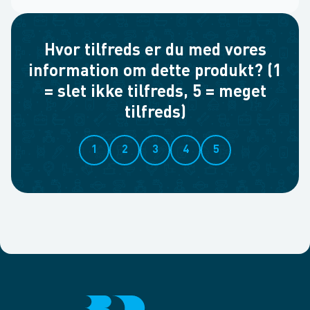
Hvor tilfreds er du med vores
information om dette produkt? (1
= slet ikke tilfreds, 5 = meget
tilfreds)
1
2
3
4
5