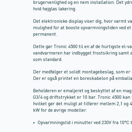
brugervenlighed og en nem installation. Det ydre
hvid højglas lakering.
Det elektroniske display viser dig, hvor varmt va
mulighed for at booste opvarmningstiden ved et e
permanent.
Dette gør Tronic 4500 til en af de hurtigste el-
vandvarmeren har indbygget frostsikring samt
som standard.
Der medfølger et solidt montagebeslag, som er 
Der er også printet en boreskabelon på emball
Beholderen er emaljeret og beskyttet af en ma
G3/4 og driftstrykket er 10 bar. Tronic 4500 kan ti
hvilket gør det muligt at tilfører mellem 2,1 og
kW for de øvrige modeller.
Opvarmningstid i minutter ved 230V fra 10°C t