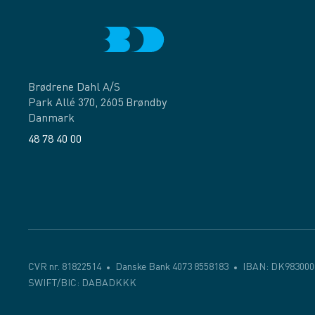
Brødrene Dahl A/S
Park Allé 370, 2605 Brøndby
Danmark
48 78 40 00
Facebook
LinkedIn
CVR nr. 81822514
Danske Bank 4073 8558183
IBAN: DK983000
SWIFT/BIC: DABADKKK