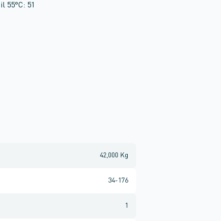
il 55°C: 51
42,000 Kg
34-176
1