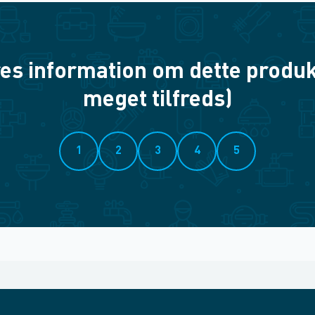
es information om dette produkt? 
meget tilfreds)
1
2
3
4
5