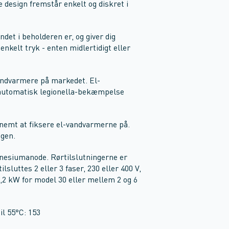
 design fremstår enkelt og diskret i
ndet i beholderen er, og giver dig
nkelt tryk - enten midlertidigt eller
vandvarmere på markedet. El-
 automatisk legionella-bekæmpelse
nemt at fiksere el-vandvarmerne på.
agen.
gnesiumanode. Rørtilslutningerne er
lsluttes 2 eller 3 faser, 230 eller 400 V,
 4,2 kW for model 30 eller mellem 2 og 6
il 55°C: 153