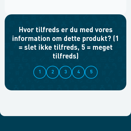
Hvor tilfreds er du med vores
information om dette produkt? (1
= slet ikke tilfreds, 5 = meget
tilfreds)
1
2
3
4
5