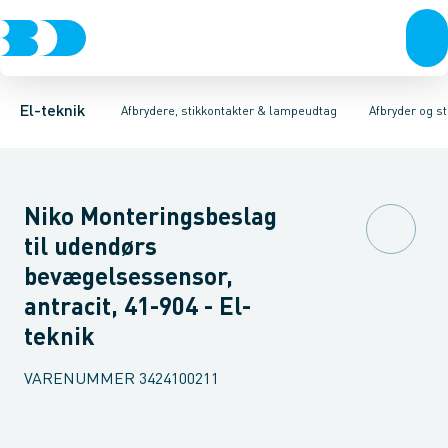
Afbrydere, stikkontakter & lampeudtag
Afbryder og stikdåsemateriel
Afbryder og stikkontakt kombination
Installationsafbryder
Forgreningsmateriel
Ude
K
El-teknik
Afbrydere, stikkontakter & lampeudtag
Afbryder og s
Niko Monteringsbeslag
til udendørs
bevægelsessensor,
antracit, 41-904 - El-
teknik
VARENUMMER
3424100211