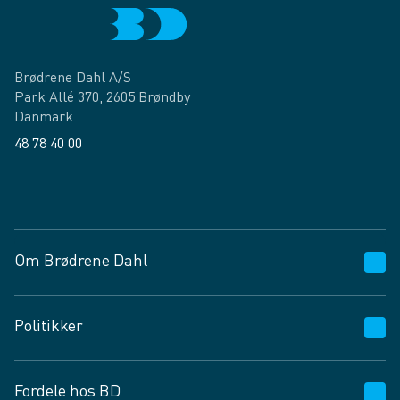
Brødrene Dahl A/S
Park Allé 370, 2605 Brøndby
Danmark
48 78 40 00
Facebook
LinkedIn
Om Brødrene Dahl
Kundeservice
Politikker
Vagttelefon 30 10 89 89
Spørgsmål og svar
Salgs- og leveringsbetingelser
Fordele hos BD
Job og karriere