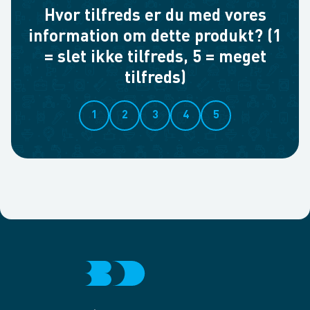
Hvor tilfreds er du med vores
information om dette produkt? (1
= slet ikke tilfreds, 5 = meget
tilfreds)
1
2
3
4
5