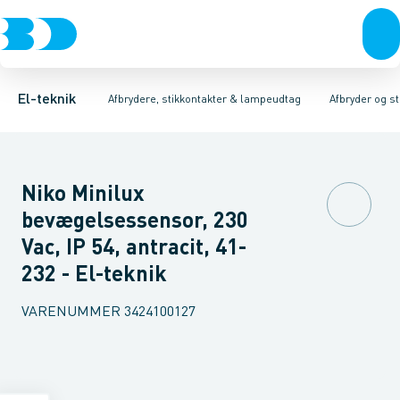
Afbrydere, stikkontakter & lampeudtag
Afbryder og stikdåsemateriel
Afbryder og stikkontakt kombination
Installationsafbryder
Forgreningsmateriel
Ude
K
El-teknik
Afbrydere, stikkontakter & lampeudtag
Afbryder og s
Niko Minilux
bevægelsessensor, 230
Vac, IP 54, antracit, 41-
232 - El-teknik
VARENUMMER
3424100127