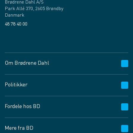
Brødrene Dahl A/S
Park Allé 370, 2605 Brøndby
Danmark
48 78 40 00
Facebook
LinkedIn
Om Brødrene Dahl
Kundeservice
Politikker
Vagttelefon 30 10 89 89
Spørgsmål og svar
Salgs- og leveringsbetingelser
Fordele hos BD
Job og karriere
Privatlivspolitik
Fødevarekontrolrapport
Cookies
24/7
Mere fra BD
Vilkår og betingelser
BD app