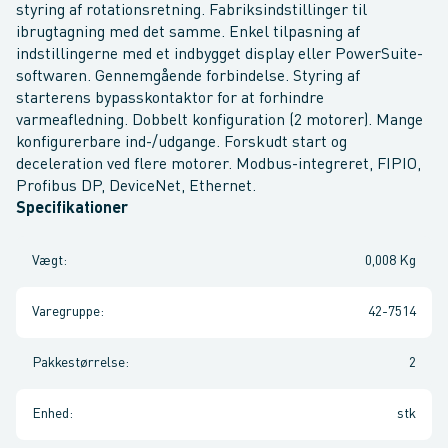
styring af rotationsretning. Fabriksindstillinger til
ibrugtagning med det samme. Enkel tilpasning af
indstillingerne med et indbygget display eller PowerSuite-
softwaren. Gennemgående forbindelse. Styring af
starterens bypasskontaktor for at forhindre
varmeafledning. Dobbelt konfiguration (2 motorer). Mange
konfigurerbare ind-/udgange. Forskudt start og
deceleration ved flere motorer. Modbus-integreret, FIPIO,
Profibus DP, DeviceNet, Ethernet.
Specifikationer
Vægt
:
0,008 Kg
Varegruppe
:
42-7514
Pakkestørrelse
:
2
Enhed
:
stk