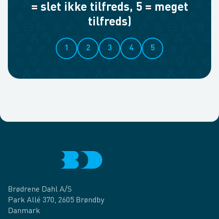
= slet ikke tilfreds, 5 = meget
tilfreds)
1
2
3
4
5
Brødrene Dahl A/S
Park Allé 370, 2605 Brøndby
Danmark