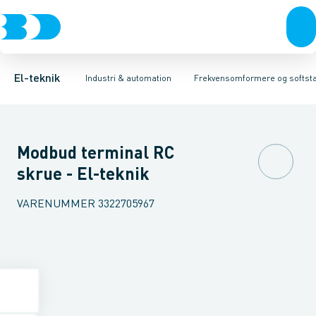
Afbrydere, stikkontakter & lampeudtag
Industristiksystemer
Frekvensomformer =˂1 kV
Frekvensomformere og softstartere
Filter for lavspænding
Forgreningsmateriel
Soft Starter
DIN
K
El-teknik
Industri & automation
Frekvensomformere og softsta
Modbud terminal RC
skrue - El-teknik
VARENUMMER
3322705967