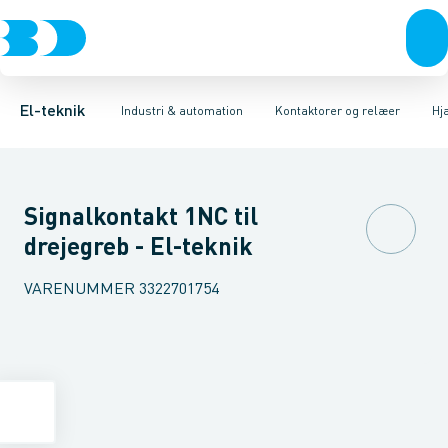
Afbrydere, stikkontakter & lampeudtag
Industristiksystemer
Elektronisk overstrømsrelæ
Frekvensomformere og softstartere
Motorstart kombination
Forgreningsmateriel
Kondens
DIN
K
El-teknik
Industri & automation
Kontaktorer og relæer
Hj
Signalkontakt 1NC til
drejegreb - El-teknik
VARENUMMER
3322701754