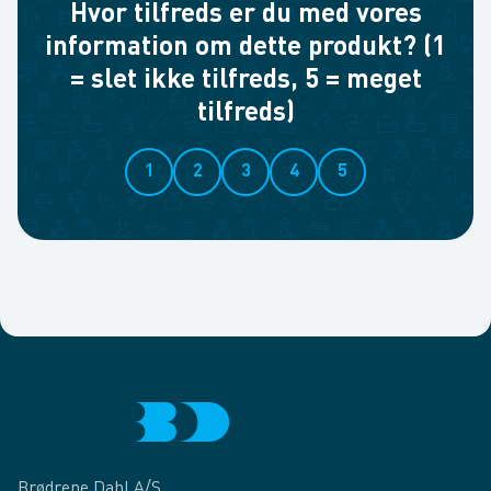
Hvor tilfreds er du med vores
information om dette produkt? (1
= slet ikke tilfreds, 5 = meget
tilfreds)
1
2
3
4
5
Brødrene Dahl A/S