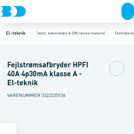
Afbrydere, stikkontakter & lampeudtag
Tavler, kapsling og rackskabe
Kombiafbryder
Fejlstrømsmodul
Fordelings-/byggepladstavler
Neozed D0 sikringselement
Forgreningsmateriel
Ek
F
K
El-teknik
Tavler, kabelskabe & DIN-skinne materiel
Ekstrabesky
Fejlstrømsafbryder HPFI
40A 4p30mA klasse A -
El-teknik
VARENUMMER
3322235136