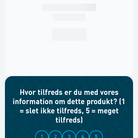
Hvor tilfreds er du med vores
information om dette produkt? (1
= slet ikke tilfreds, 5 = meget
tilfreds)
1
2
3
4
5