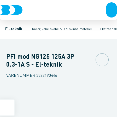
Afbrydere, stikkontakter & lampeudtag
Tavler, kapsling og rackskabe
Kombiafbryder
Fejlstrømsmodul
Fordelings-/byggepladstavler
Neozed D0 sikringselement
Forgreningsmateriel
Ek
F
K
El-teknik
Tavler, kabelskabe & DIN-skinne materiel
Ekstrabesky
PFI mod NG125 125A 3P
0.3-1A S - El-teknik
VARENUMMER
3322190446