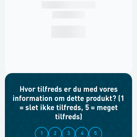
Hvor tilfreds er du med vores
information om dette produkt? (1
= slet ikke tilfreds, 5 = meget
tilfreds)
1
2
3
4
5