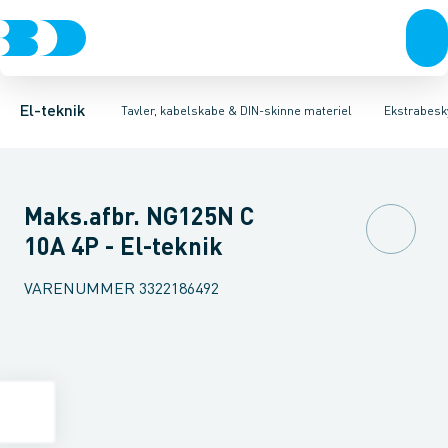
Afbrydere, stikkontakter & lampeudtag
Tavler, kapsling og rackskabe
Kombiafbryder
Fejlstrømsmodul
Fordelings-/byggepladstavler
Neozed D0 sikringselement
Forgreningsmateriel
Ek
F
K
El-teknik
Tavler, kabelskabe & DIN-skinne materiel
Ekstrabesky
Maks.afbr. NG125N C
10A 4P - El-teknik
VARENUMMER
3322186492