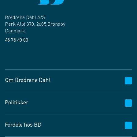
Brødrene Dahl A/S
Park Allé 370, 2605 Brøndby
Danmark
48 78 40 00
Facebook
LinkedIn
Om Brødrene Dahl
Kundeservice
Politikker
Vagttelefon 30 10 89 89
Spørgsmål og svar
Salgs- og leveringsbetingelser
Fordele hos BD
Job og karriere
Privatlivspolitik
Fødevarekontrolrapport