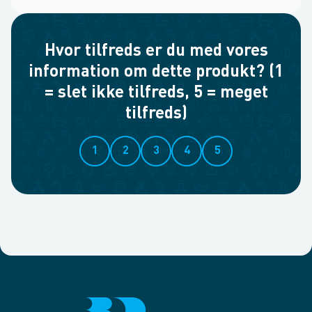
Hvor tilfreds er du med vores
information om dette produkt? (1
= slet ikke tilfreds, 5 = meget
tilfreds)
1
2
3
4
5