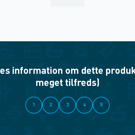
es information om dette produkt? 
meget tilfreds)
1
2
3
4
5