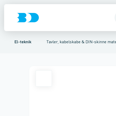
Afbrydere, stikkontakter & lampeudtag
Tavler, kapsling og rackskabe
Kombiafbryder
Fejlstrømsmodul
Fordelings-/byggepladstav
Neozed D0 sikringsele
Forgreningsmate
El-teknik
Tavler, kabelskabe & DIN-skinne mate