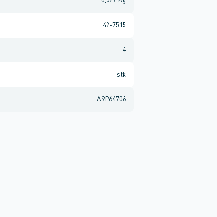
0,327 Kg
42-7515
4
stk
A9P64706