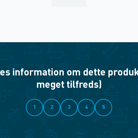
es information om dette produkt? 
meget tilfreds)
1
2
3
4
5