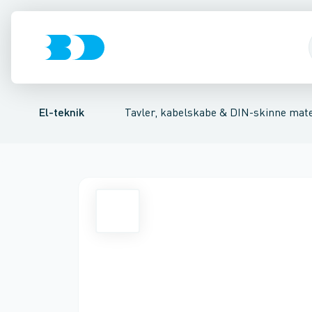
Afbrydere, stikkontakter & lampeudtag
Tavler, kapsling og rackskabe
Kombiafbryder
Fejlstrømsmodul
Fordelings-/byggepladstav
Neozed D0 sikringsele
Forgreningsmate
El-teknik
Tavler, kabelskabe & DIN-skinne mate