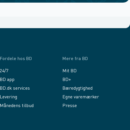
Fordele hos BD
Mere fra BD
24/7
Mit BD
BD app
BD+
BD.dk services
Bæredygtighed
Levering
Egne varemærker
Månedens tilbud
Presse