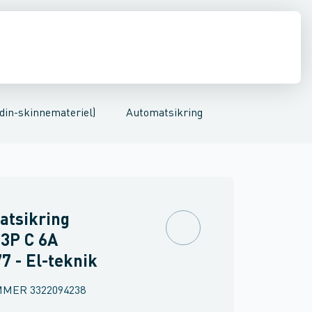
nnemateriel)
inne materiel
r med hjælpekontakt
Fordelingstavler
Føringsveje, kanaler & befæstelse
Automatsikring
kW/h målere/tællere
Automatsikring med hjælp
Industri & autom
Udstyr for dis
din-skinnemateriel)
Automatsikring
atsikring
3P C 6A
7 - El-teknik
MMER
3322094238