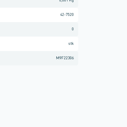
0,001 Kg
42-7520
0
stk
M9F22306