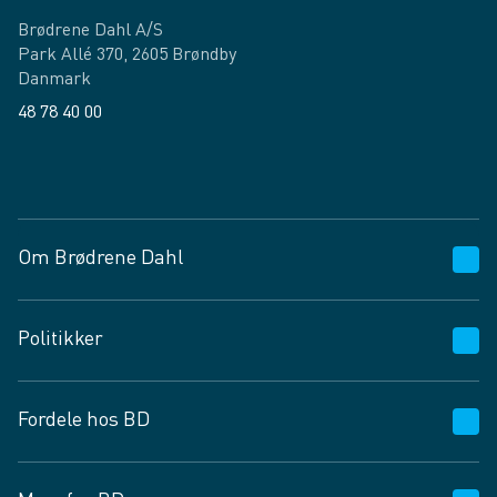
Brødrene Dahl A/S
Park Allé 370, 2605 Brøndby
Danmark
48 78 40 00
Facebook
LinkedIn
Om Brødrene Dahl
Kundeservice
Politikker
Vagttelefon 30 10 89 89
Spørgsmål og svar
Salgs- og leveringsbetingelser
Fordele hos BD
Job og karriere
Privatlivspolitik
Fødevarekontrolrapport
Cookies
24/7