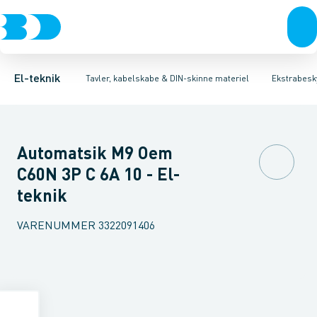
Afbrydere, stikkontakter & lampeudtag
Tavler, kapsling og rackskabe
Kombiafbryder
Fejlstrømsmodul
Fordelings-/byggepladstavler
Neozed D0 sikringselement
Forgreningsmateriel
Ek
F
K
El-teknik
Tavler, kabelskabe & DIN-skinne materiel
Ekstrabesky
Automatsik M9 Oem
C60N 3P C 6A 10 - El-
teknik
VARENUMMER
3322091406