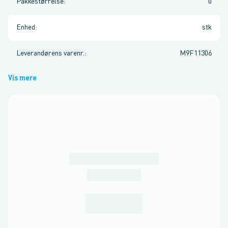
Pakkestørrelse
:
0
Enhed
:
stk
Leverandørens varenr.
:
M9F11306
Vis mere