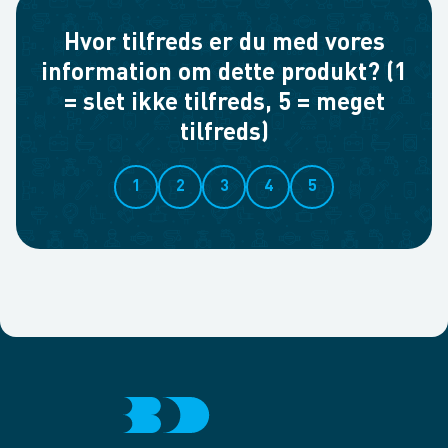
Hvor tilfreds er du med vores
information om dette produkt? (1
= slet ikke tilfreds, 5 = meget
tilfreds)
1
2
3
4
5