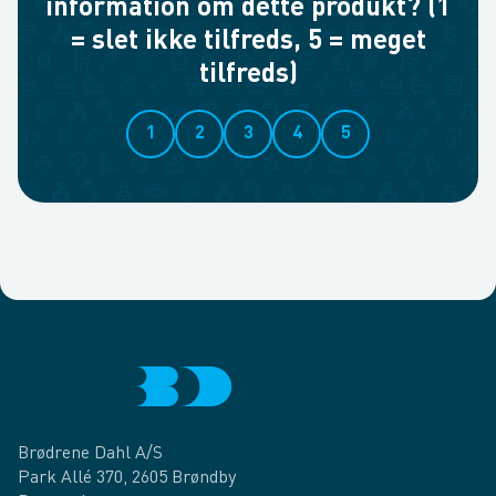
information om dette produkt? (1
= slet ikke tilfreds, 5 = meget
tilfreds)
1
2
3
4
5
Brødrene Dahl A/S
Park Allé 370, 2605 Brøndby