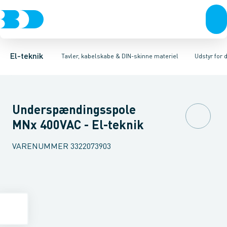
Afbrydere, stikkontakter & lampeudtag
Tavler, kapsling og rackskabe
Installationskontaktor
Kiprelæer
Fordelings-/byggepladstavler
Ringetransformer
Forgreningsmateriel
Betjening
Ek
K
El-teknik
Tavler, kabelskabe & DIN-skinne materiel
Udstyr for d
Underspændingsspole
MNx 400VAC - El-teknik
VARENUMMER
3322073903