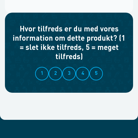
Hvor tilfreds er du med vores
information om dette produkt? (1
= slet ikke tilfreds, 5 = meget
tilfreds)
1
2
3
4
5