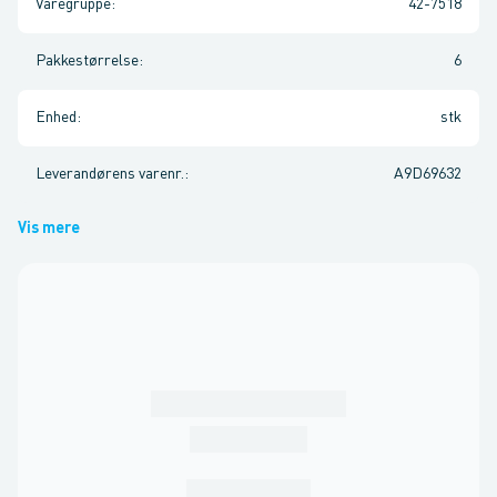
Varegruppe
:
42-7518
Pakkestørrelse
:
6
Enhed
:
stk
Leverandørens varenr.
:
A9D69632
Vis mere