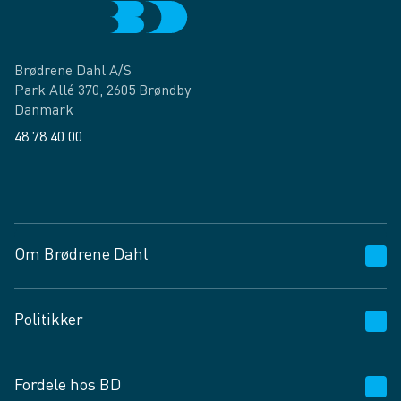
Brødrene Dahl A/S
Park Allé 370, 2605 Brøndby
Danmark
48 78 40 00
Facebook
LinkedIn
Om Brødrene Dahl
Kundeservice
Politikker
Vagttelefon 30 10 89 89
Spørgsmål og svar
Salgs- og leveringsbetingelser
Fordele hos BD
Job og karriere
Privatlivspolitik