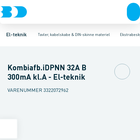
Afbrydere, stikkontakter & lampeudtag
Tavler, kapsling og rackskabe
Kombiafbryder
Fejlstrømsmodul
Fordelings-/byggepladstavler
Neozed D0 sikringselement
Forgreningsmateriel
Ek
F
K
El-teknik
Tavler, kabelskabe & DIN-skinne materiel
Ekstrabesky
Kombiafb.iDPNN 32A B
300mA kl.A - El-teknik
VARENUMMER
3322072962