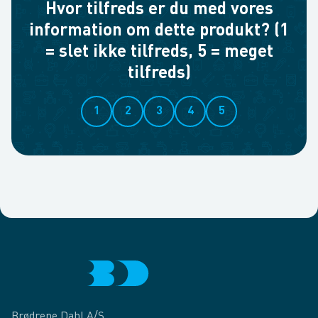
Hvor tilfreds er du med vores
information om dette produkt? (1
= slet ikke tilfreds, 5 = meget
tilfreds)
1
2
3
4
5
Brødrene Dahl A/S