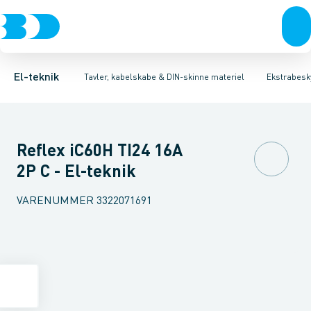
Afbrydere, stikkontakter & lampeudtag
Tavler, kapsling og rackskabe
Kombiafbryder
Fejlstrømsmodul
Fordelings-/byggepladstavler
Neozed D0 sikringselement
Forgreningsmateriel
Ek
F
K
El-teknik
Tavler, kabelskabe & DIN-skinne materiel
Ekstrabesky
Reflex iC60H TI24 16A
2P C - El-teknik
VARENUMMER
3322071691