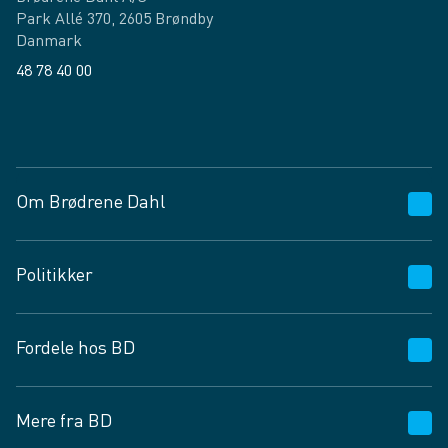
Park Allé 370, 2605 Brøndby
Danmark
48 78 40 00
Facebook
LinkedIn
Om Brødrene Dahl
Kundeservice
Politikker
Vagttelefon 30 10 89 89
Spørgsmål og svar
Salgs- og leveringsbetingelser
Fordele hos BD
Job og karriere
Privatlivspolitik
Fødevarekontrolrapport
Cookies
24/7
Mere fra BD
Vilkår og betingelser
BD app