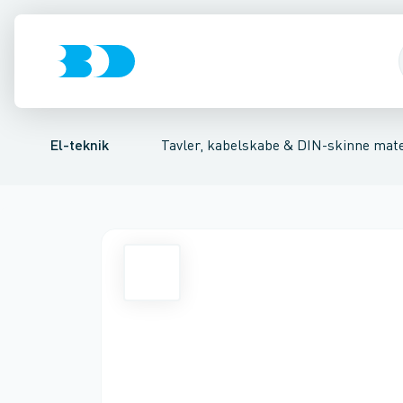
Afbrydere, stikkontakter & lampeudtag
Tavler, kapsling og rackskabe
Kombiafbryder
Fejlstrømsmodul
Fordelings-/byggepladstav
Neozed D0 sikringsele
Forgreningsmate
El-teknik
Tavler, kabelskabe & DIN-skinne mate