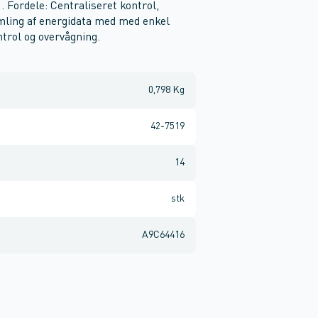
 . Fordele: Centraliseret kontrol,
mling af energidata med med enkel
trol og overvågning.
0,798 Kg
42-7519
14
stk
A9C64416