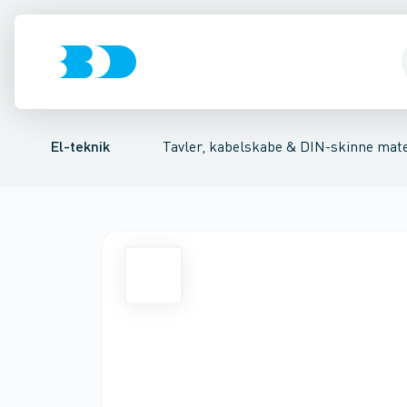
Afbrydere, stikkontakter & lampeudtag
Tavler, kapsling og rackskabe
Kombiafbryder
Fejlstrømsmodul
Fordelings-/byggepladstav
Neozed D0 sikringsele
Forgreningsmate
El-teknik
Tavler, kabelskabe & DIN-skinne mate