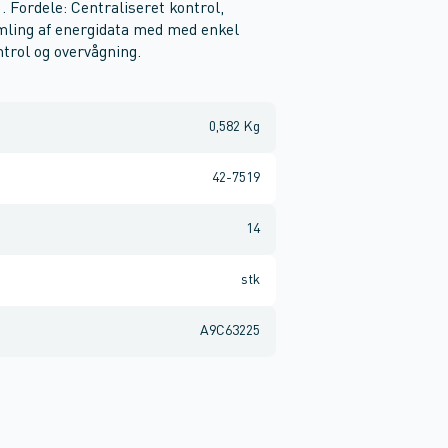
 . Fordele: Centraliseret kontrol,
mling af energidata med med enkel
trol og overvågning.
0,582 Kg
42-7519
14
stk
A9C63225