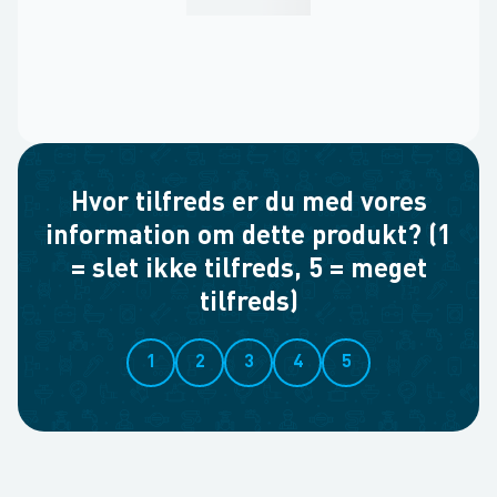
Hvor tilfreds er du med vores
information om dette produkt? (1
= slet ikke tilfreds, 5 = meget
tilfreds)
1
2
3
4
5