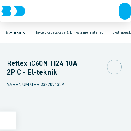
Afbrydere, stikkontakter & lampeudtag
Tavler, kapsling og rackskabe
Kombiafbryder
Fejlstrømsmodul
Fordelings-/byggepladstavler
Neozed D0 sikringselement
Forgreningsmateriel
Ek
F
K
El-teknik
Tavler, kabelskabe & DIN-skinne materiel
Ekstrabesky
Reflex iC60N TI24 10A
2P C - El-teknik
VARENUMMER
3322071329