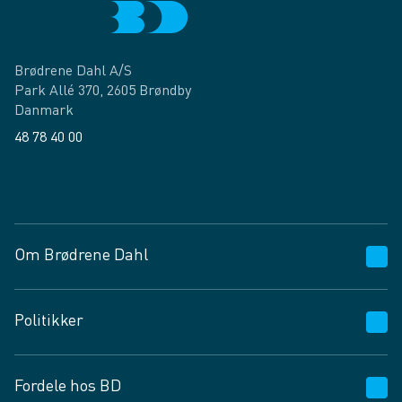
Brødrene Dahl A/S
Park Allé 370, 2605 Brøndby
Danmark
48 78 40 00
Facebook
LinkedIn
Om Brødrene Dahl
Kundeservice
Politikker
Vagttelefon 30 10 89 89
Spørgsmål og svar
Salgs- og leveringsbetingelser
Fordele hos BD
Job og karriere
Privatlivspolitik