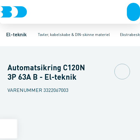
Afbrydere, stikkontakter & lampeudtag
Tavler, kapsling og rackskabe
Kombiafbryder
Fejlstrømsmodul
Fordelings-/byggepladstavler
Neozed D0 sikringselement
Forgreningsmateriel
Ek
F
K
El-teknik
Tavler, kabelskabe & DIN-skinne materiel
Ekstrabesky
Automatsikring C120N
3P 63A B - El-teknik
VARENUMMER
3322067003