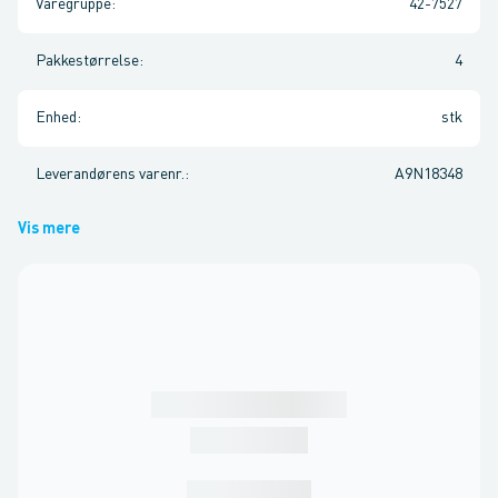
Varegruppe
:
42-7527
Pakkestørrelse
:
4
Enhed
:
stk
Leverandørens varenr.
:
A9N18348
Vis mere