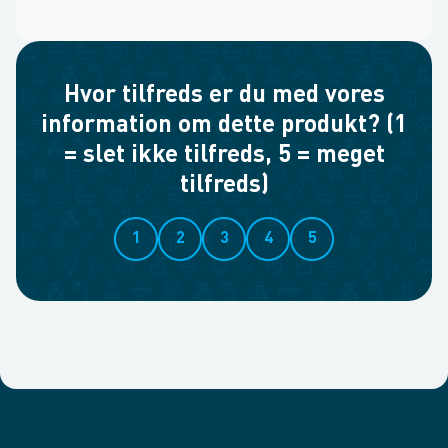
Hvor tilfreds er du med vores
information om dette produkt? (1
= slet ikke tilfreds, 5 = meget
tilfreds)
1
2
3
4
5