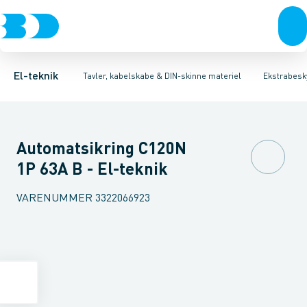
Afbrydere, stikkontakter & lampeudtag
Tavler, kapsling og rackskabe
Kombiafbryder
Fejlstrømsmodul
Fordelings-/byggepladstavler
Neozed D0 sikringselement
Forgreningsmateriel
Ek
F
K
El-teknik
Tavler, kabelskabe & DIN-skinne materiel
Ekstrabesky
Automatsikring C120N
1P 63A B - El-teknik
VARENUMMER
3322066923