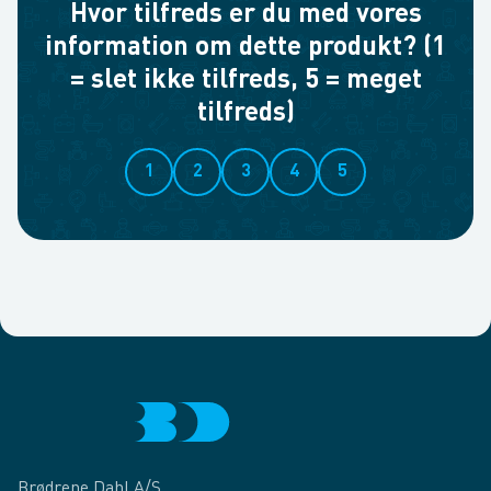
Hvor tilfreds er du med vores
information om dette produkt? (1
= slet ikke tilfreds, 5 = meget
tilfreds)
1
2
3
4
5
Brødrene Dahl A/S