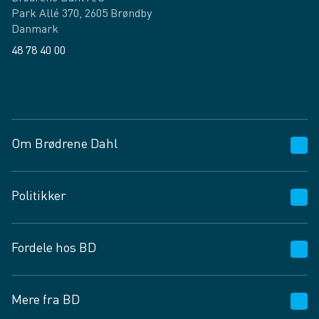
Park Allé 370, 2605 Brøndby
Danmark
48 78 40 00
Facebook
LinkedIn
Om Brødrene Dahl
Kundeservice
Politikker
Vagttelefon 30 10 89 89
Spørgsmål og svar
Salgs- og leveringsbetingelser
Fordele hos BD
Job og karriere
Privatlivspolitik
Fødevarekontrolrapport
Cookies
24/7
Mere fra BD
Vilkår og betingelser
BD app