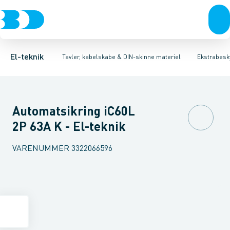
Afbrydere, stikkontakter & lampeudtag
Tavler, kapsling og rackskabe
Kombiafbryder
Fejlstrømsmodul
Fordelings-/byggepladstavler
Neozed D0 sikringselement
Forgreningsmateriel
Ek
F
K
El-teknik
Tavler, kabelskabe & DIN-skinne materiel
Ekstrabesky
Automatsikring iC60L
2P 63A K - El-teknik
VARENUMMER
3322066596