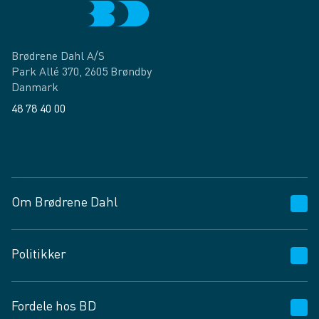
Brødrene Dahl A/S
Park Allé 370, 2605 Brøndby
Danmark
48 78 40 00
Facebook
LinkedIn
Om Brødrene Dahl
Kundeservice
Politikker
Vagttelefon 30 10 89 89
Spørgsmål og svar
Salgs- og leveringsbetingelser
Fordele hos BD
Job og karriere
Privatlivspolitik