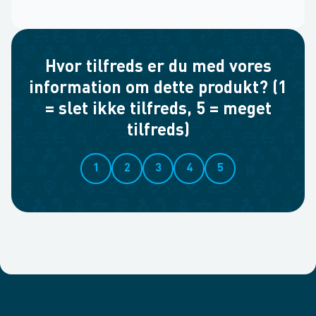
Hvor tilfreds er du med vores
information om dette produkt? (1
= slet ikke tilfreds, 5 = meget
tilfreds)
1
2
3
4
5