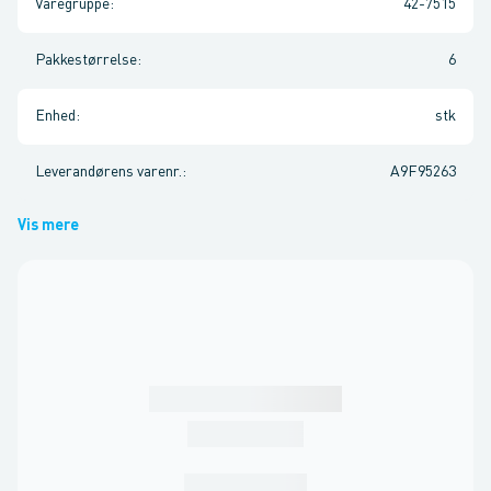
Varegruppe
:
42-7515
Pakkestørrelse
:
6
Enhed
:
stk
Leverandørens varenr.
:
A9F95263
Vis mere